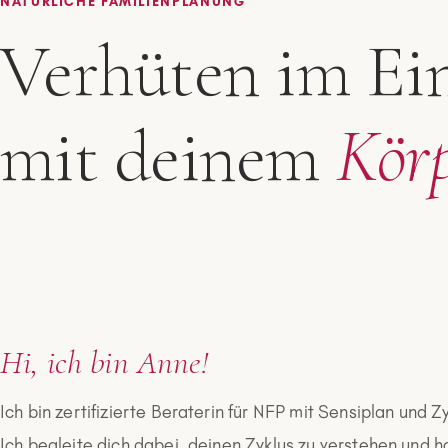
NATÜRLICHE FAMILIENPLANUNG
Verhüten im Ei
mit deinem
Kör
Hi, ich bin Anne!
Ich bin zertifizierte Beraterin für NFP mit Sensiplan und 
Ich begleite dich dabei, deinen Zyklus zu verstehen und h