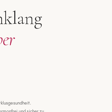
nklang
per
Zyklusgesundheit.
ormonfrei und sicher zu